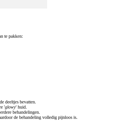
an te pakken:
e deeltjes bevatten.
e '
glowy
' huid.
erdere behandelingen.
rdoor de behandeling volledig pijnloos is.